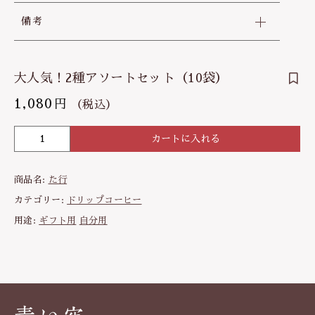
備考
大人気！2種アソートセット（10袋）
1,080
円
（税込）
カートに入れる
大
人
気！
商品名:
た行
2
種
カテゴリー:
ドリップコーヒー
ア
用途:
ギフト用
自分用
ソ
ー
ト
セ
ッ
ト