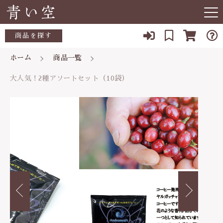
カートに商品を追加しました
キーワード検索
商品を探す
お知らせ
ホーム
商品一覧
すべて
大人気！2種アソートセット（10袋）
大人気！2種アソートセット（10袋）
当ショップについて
業務用
こだわり検索
数量
あ行
代表紹介
ギフト用
親カテゴリ
1,080円
（税込）
か行
よくある質問
自分用
さ行
子カテゴリ
ブログ
ショッピングを続ける
た行
042-644-7771
価格帯
な行
～
定休日：年末年始
カートを確認する