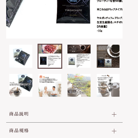
WEBでのご相談：24時間対応可能
は行
その他
お問い合わせ
在庫あり
セール
ま行
並び順
や行
ら行
わ行
商品説明
商品規格